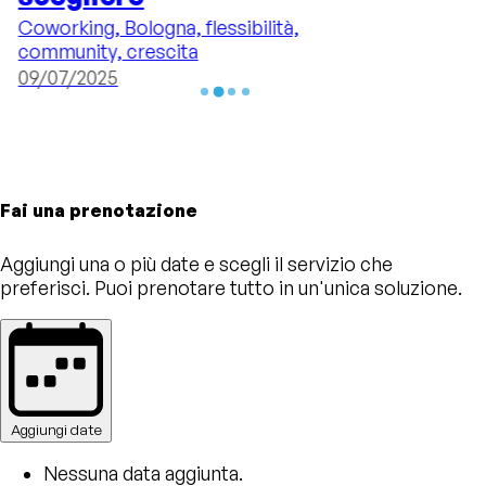
Coworking, Bologna, flessibilità,
Bo
community, crescita
e
09/07/2025
0
Fai una prenotazione
Aggiungi una o più date e scegli il servizio che
preferisci. Puoi prenotare tutto in un'unica soluzione.
Aggiungi date
Nessuna data aggiunta.