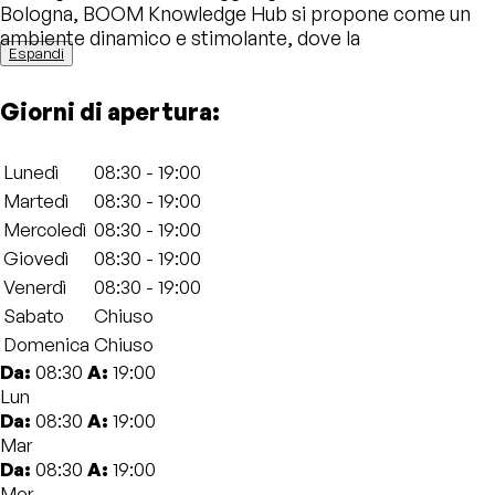
Bologna, BOOM Knowledge Hub si propone come un
ambiente dinamico e stimolante, dove la
Espandi
collaborazione e la creatività sono al centro di ogni
attività.
Giorni di apertura:
Il coworking offre una vasta gamma di soluzioni per
ogni tipo di esigenza lavorativa. Tra le opzioni
Lunedì
08:30 - 19:00
disponibili ci sono postazioni di lavoro condivise, uffici
Martedì
08:30 - 19:00
privati e sale riunioni completamente attrezzate con
Mercoledì
08:30 - 19:00
tecnologie all’avanguardia, come connessione Wi-Fi ad
alta velocità, sistemi di videoconferenza e schermi
Giovedì
08:30 - 19:00
interattivi. Ogni spazio è progettato per favorire la
Venerdì
08:30 - 19:00
produttività e la comunicazione tra i membri, offrendo
Sabato
Chiuso
anche aree comuni che stimolano il networking e lo
Domenica
Chiuso
scambio di idee tra professionisti provenienti da
Da:
08:30
A:
19:00
settori diversi.
Lun
Da:
08:30
A:
19:00
Uno degli aspetti distintivi di BOOM Knowledge Hub è
Mar
l’enfasi sull’innovazione e la formazione continua. Lo
Da:
08:30
A:
19:00
spazio ospita regolarmente eventi, workshop, e corsi
Mer