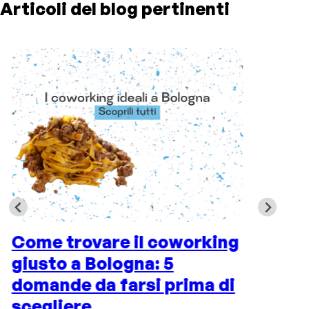
Articoli del blog pertinenti
Come trovare il coworking
L
giusto a Bologna: 5
l
domande da farsi prima di
n
scegliere
c